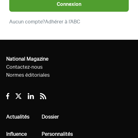
Connexion
Aucun compte?
Adhérer à l’ABC
National Magazine
Contactez-nous
Normes éditoriales
Facebook
Twitter
Linkedin
RSS
Tous
Actualités
Tous
Dossier
Tous
Influence
Tous
Personnalités