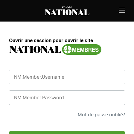
Passer au contenu
MEMBRES
Bascu
la
naviga
Ouvrir une session pour ouvrir le site
NM.Member.Username
NM.Member.Password
Mot de passe oublié?