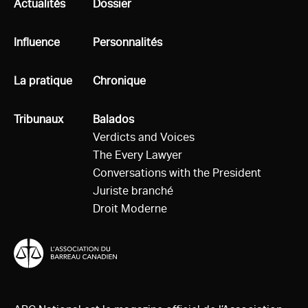
Tous
Actualités
Tous
Dossier
Tous
Influence
Tous
Personnalités
Tous
La pratique
Tous
Chronique
Tous
Tribunaux
Tous
Balados
Verdicts and Voices
The Every Lawyer
Conversations with the President
Juriste branché
Droit Moderne