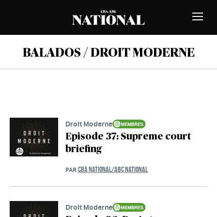
Passer au contenu
MEMBRES
Bascu
la
naviga
BALADOS / DROIT MODERNE
Droit Moderne
Episode 37: Supreme court
briefing
CBA NATIONAL/ABC NATIONAL
PAR
Droit Moderne