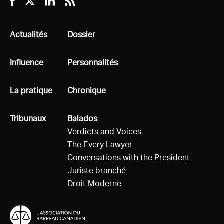
Facebook
Twitter
Linkedin
RSS
Tous
Actualités
Tous
Dossier
Tous
Influence
Tous
Personnalités
Tous
La pratique
Tous
Chronique
Tous
Tribunaux
Tous
Balados
Verdicts and Voices
The Every Lawyer
Conversations with the President
Juriste branché
Droit Moderne