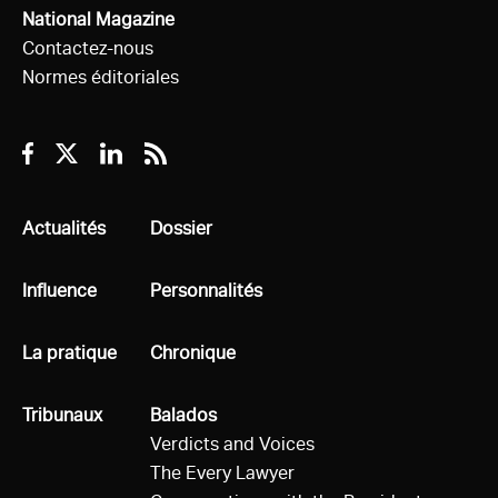
National Magazine
Contactez-nous
Normes éditoriales
Facebook
Twitter
Linkedin
RSS
Tous
Actualités
Tous
Dossier
Tous
Influence
Tous
Personnalités
Tous
La pratique
Tous
Chronique
Tous
Tribunaux
Tous
Balados
Verdicts and Voices
The Every Lawyer