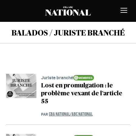
Passer au contenu
MEMBRES
Bascu
la
naviga
BALADOS / JURISTE BRANCHÉ
Juriste branché
Lost en promulgation : le
problème vexant de l’article
55
CBA NATIONAL/ABC NATIONAL
PAR