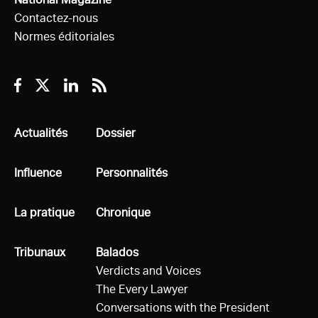
Contactez-nous
Normes éditoriales
Facebook
Twitter
Linkedin
RSS
Tous
Actualités
Tous
Dossier
Tous
Influence
Tous
Personnalités
Tous
La pratique
Tous
Chronique
Tous
Tribunaux
Tous
Balados
Verdicts and Voices
The Every Lawyer
Conversations with the President