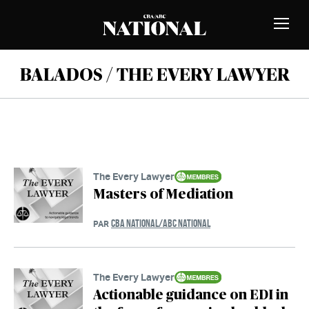
Passer au contenu
MEMBRES
Bascu
la
naviga
BALADOS / THE EVERY LAWYER
The Every Lawyer
Masters of Mediation
CBA NATIONAL/ABC NATIONAL
PAR
The Every Lawyer
Actionable guidance on EDI in