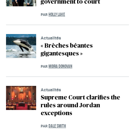
government to court
HOLLY LAKE
PAR
Actualités
« Brèches béantes
gigantesques »
MOIRA DONOVAN
PAR
Actualités
Supreme Court clarifies the
rules around Jordan
exceptions
DALE SMITH
PAR