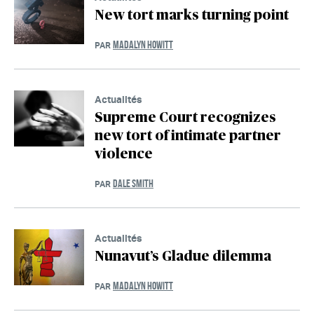
New tort marks turning point
MADALYN HOWITT
PAR
Actualités
Supreme Court recognizes
new tort of intimate partner
violence
DALE SMITH
PAR
Actualités
Nunavut’s Gladue dilemma
MADALYN HOWITT
PAR