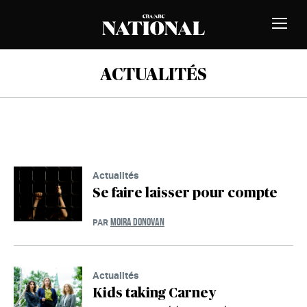
Passer au contenu
MEMBRES
Bascu
la
naviga
ACTUALITÉS
Actualités
Se faire laisser pour compte
MOIRA DONOVAN
PAR
Actualités
Kids taking Carney