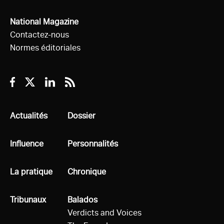
National Magazine
Contactez-nous
Normes éditoriales
Facebook
Twitter
Linkedin
RSS
Tous
Actualités
Tous
Dossier
Tous
Influence
Tous
Personnalités
Tous
La pratique
Tous
Chronique
Tous
Tribunaux
Tous
Balados
Verdicts and Voices