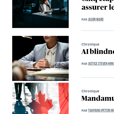
assurer l
JASON WARD
PAR
Chronique
AI blindn
JUSTICE STEVEN HIN
PAR
Chronique
Mandamus
TIANYANG (PETER) M
PAR