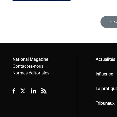
Plus 
National Magazine
Tous
Actualités
Contactez-nous
Normes éditoriales
Tous
Influence
Tous
La pratiqu
Facebook
Twitter
Linkedin
RSS
Tous
Tribunaux