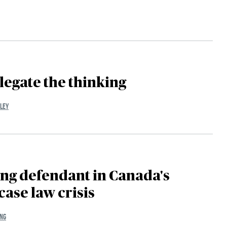
legate the thinking
KLEY
ng defendant in Canada's
 case law crisis
NG