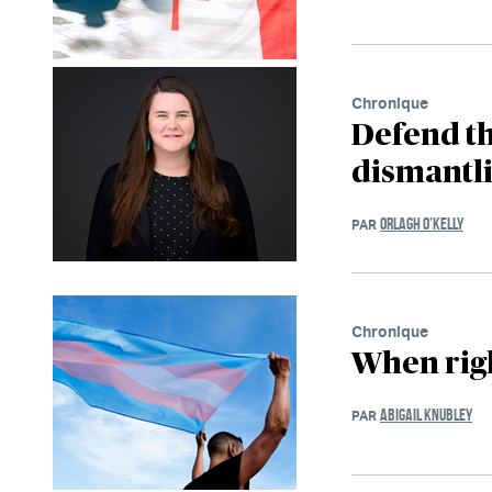
Chronique
Defend the
dismantl
ORLAGH O’KELLY
PAR
Chronique
When rig
ABIGAIL KNUBLEY
PAR