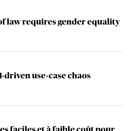
of law requires gender equality
-driven use-case chaos
s faciles et à faible coût pour