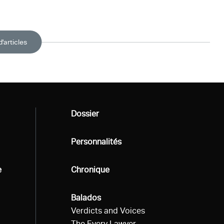
d'articles
Tous
Dossier
Tous
Personnalités
e
Tous
Chronique
Tous
Balados
Verdicts and Voices
The Every Lawyer