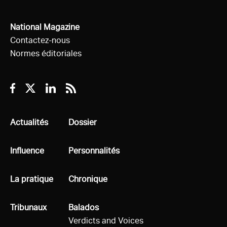
National Magazine
Contactez-nous
Normes éditoriales
Facebook
Twitter
Linkedin
RSS
Tous
Actualités
Tous
Dossier
Tous
Influence
Tous
Personnalités
Tous
La pratique
Tous
Chronique
Tous
Tribunaux
Tous
Balados
Verdicts and Voices