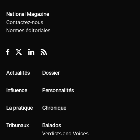
National Magazine
Contactez-nous
Normes éditoriales
Facebook
Twitter
Linkedin
RSS
Tous
Actualités
Tous
Dossier
Tous
Influence
Tous
Personnalités
Tous
La pratique
Tous
Chronique
Tous
Tribunaux
Tous
Balados
Verdicts and Voices