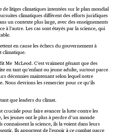
e de litiges climatiques intentées sur le plan mondial
suites climatiques diffèrent des efforts juridiques
dans un contexte plus large, avec des enseignements
 à l’autre. Les cas sont étayés par la science, qui
table.
ettent en cause les échecs du gouvernement à
t climatique.
, dit Me McLeod. C’est vraiment gênant que des
ite en tant qu’enfant ou jeune adulte, surtout parce
eurs décennies maintenant selon lequel notre
e. Nous devrions les remercier pour ce qu’ils
tant que leaders du climat.
t cruciale pour faire avancer la lutte contre les
e, les jeunes ont le plus à perdre d’un monde
ls connaissent la science, ils la voient dans leurs
 sentir. Ils apportent de l’espoir à ce combat parce