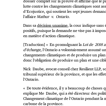
dossier complet sur la preuve et affirme que le
lutte contre les changements climatiques sont assu
d’Ecojustice, qui soutient les sept jeunes dema
l’affaire
Mathur v. Ontario
.
Dans sa
décision unanime
, la cour indique sans 
positifs, puisque la demande ne vise pas à impose
en matière d’action climatique.
[Traduction] « En promulguant la
Loi de 2018 
d’échange
, l’Ontario a volontairement assumé une 
changements climatiques et de produire un plan et 
donc l’obligation de produire un plan et une cib
Nick Daube, avocat-conseil chez Resilient LLP, s
tribunal supérieur de la province, et que les effe
l’Ontario.
« De toute évidence, il y a beaucoup de choses 
explique Me Daube, qui a été directeur des poli
Changement climatique de l’Ontario pendant la m
carbone de la province.