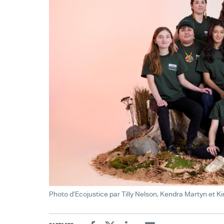
Photo d’Ecojustice par Tilly Nelson, Kendra Martyn et K