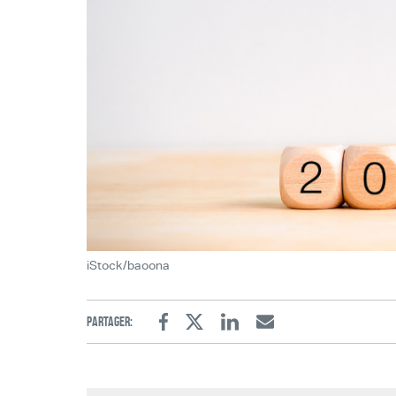
iStock/baoona
Partager:
Facebook
Twitter
Linkedin
Email