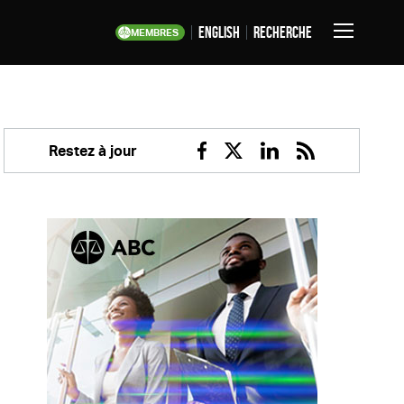
English
Recherche
MEMBRES
Basculer
la
navigation
Restez à jour
Facebook
Twitter
Linkedin
RSS