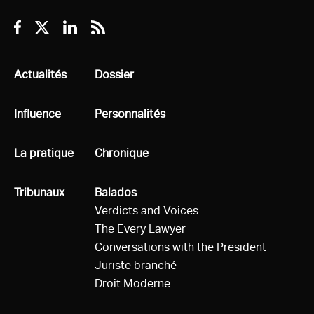
Facebook
Twitter
Linkedin
RSS
Tous
Actualités
Tous
Dossier
Tous
Influence
Tous
Personnalités
Tous
La pratique
Tous
Chronique
Tous
Tribunaux
Tous
Balados
Verdicts and Voices
The Every Lawyer
Conversations with the President
Juriste branché
Droit Moderne