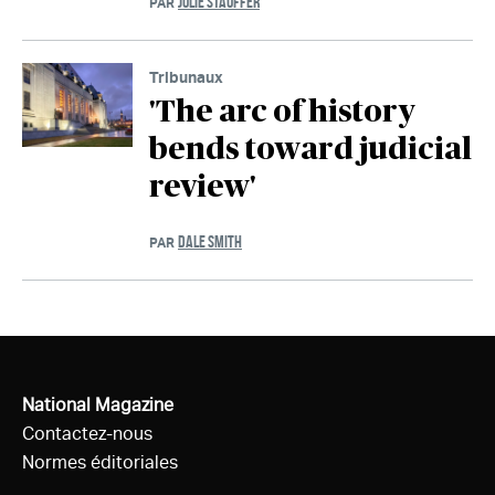
JULIE STAUFFER
PAR
Tribunaux
'The arc of history
bends toward judicial
review'
DALE SMITH
PAR
National Magazine
Contactez-nous
Normes éditoriales