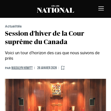
Passer au contenu
MEMBRES
Bascu
la
naviga
Actualités
Session d’hiver de la Cour
suprême du Canada
Voici un tour d’horizon des cas que nous suivons de
près
MADALYN HOWITT
28 JANVIER 2026
PAR