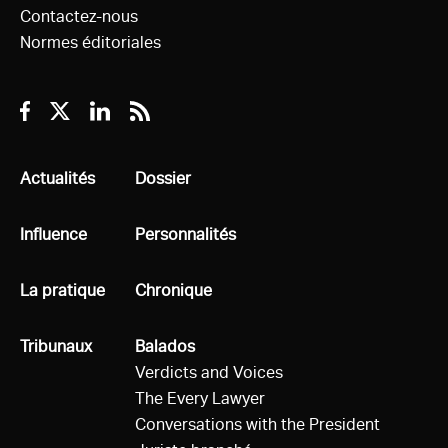
Contactez-nous
Normes éditoriales
Facebook
Twitter
Linkedin
RSS
Tous
Actualités
Tous
Dossier
Tous
Influence
Tous
Personnalités
Tous
La pratique
Tous
Chronique
Tous
Tribunaux
Tous
Balados
Verdicts and Voices
The Every Lawyer
Conversations with the President