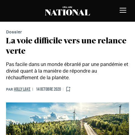
Passer au contenu
MEMBRES
Bascu
la
naviga
Dossier
La voie difficile vers une relance
verte
Pas facile dans un monde ébranlé par une pandémie et
divisé quant à la manière de répondre au
réchauffement de la planète.
HOLLY LAKE
14 OCTOBRE 2020
PAR