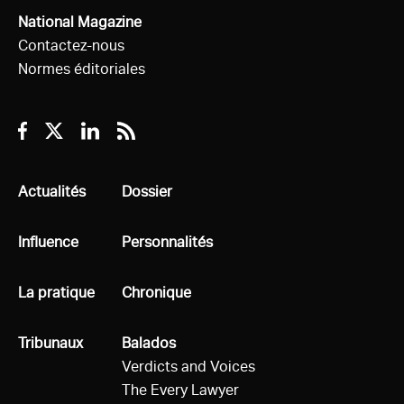
National Magazine
Contactez-nous
Normes éditoriales
Facebook
Twitter
Linkedin
RSS
Tous
Actualités
Tous
Dossier
Tous
Influence
Tous
Personnalités
Tous
La pratique
Tous
Chronique
Tous
Tribunaux
Tous
Balados
Verdicts and Voices
The Every Lawyer