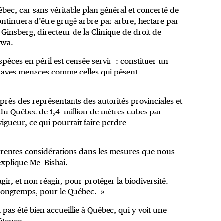
bec, car sans véritable plan général et concerté de
continuera d’être grugé arbre par arbre, hectare par
 Ginsberg, directeur de la Clinique de droit de
awa.
 espèces en péril est censée servir : constituer un
graves menaces comme celles qui pèsent
après des représentants des autorités provinciales et
ier du Québec de 1,4 million de mètres cubes par
vigueur, ce qui pourrait faire perdre
férentes considérations dans les mesures que nous
explique Me Bishai.
ir, et non réagir, pour protéger la biodiversité.
 longtemps, pour le Québec. »
pas été bien accueillie à Québec, qui y voit une
étence.