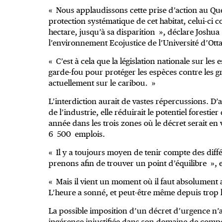
« Nous applaudissons cette prise d’action au Qué
protection systématique de cet habitat, celui-ci 
hectare, jusqu’à sa disparition », déclare Joshua
l’environnement Ecojustice de l’Université d’Ott
« C’est à cela que la législation nationale sur les
garde-fou pour protéger les espèces contre les 
actuellement sur le caribou. »
L’interdiction aurait de vastes répercussions. D’
de l’industrie, elle réduirait le potentiel forest
année dans les trois zones où le décret serait en 
6 500 emplois.
« Il y a toujours moyen de tenir compte des dif
prenons afin de trouver un point d’équilibre », 
« Mais il vient un moment où il faut absolument ag
L’heure a sonné, et peut-être même depuis trop
La possible imposition d’un décret d’urgence n’a 
ingérence injustifiée dans son domaine de comp