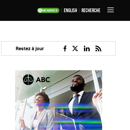
English
Recherche
MEMBRES
Basculer
la
navigation
Restez à jour
Facebook
Twitter
Linkedin
RSS