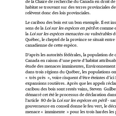
de la Chaire de recherche du Canada en droit de 
habitat se trouvant sur des terres provinciales d
relèvent donc des lois provinciales.
Le caribou des bois est un bon exemple. Il est
sens de la
Loi sur les espèces en péril
et comme e
la
Loi sur les espèces menacées ou vulnérables
du
Québec, le cheptel de la province se situait entr
canadienne de cette espèce.
D’après les autorités fédérales, la population de 
Canada en raison d’une perte d’habitat attribuab
étude des menaces imminentes, Environnement 
dans trois régions du Québec, les populations ont
« très près », voire risquent d’être éteintes d’ici
expansions routières. Après que les appels récl
caribou des bois sont restés vains, Steven Guilbe
démarré cet été le processus de déclaration dan
l’article 80 de la
Loi sur les espèces en péril
– san
gouverneure en conseil donne le feu vert, le décr
menace « imminente » pour les trois hardes les 