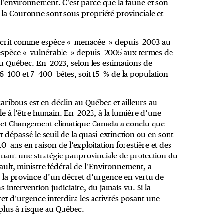
l’environnement. C’est parce que la faune et son
e la Couronne sont sous propriété provinciale et
 inscrit comme espèce « menacée » depuis 2003 au
spèce « vulnérable » depuis 2005 aux termes de
 Québec. En 2023, selon les estimations de
e 6 100 et 7 400 bêtes, soit 15 % de la population
caribous est en déclin au Québec et ailleurs au
le à l’être humain. En 2023, à la lumière d’une
et Changement climatique Canada a conclu que
 dépassé le seuil de la quasi-extinction ou en sont
 10 ans en raison de l’exploitation forestière et des
amant une stratégie panprovinciale de protection du
ault, ministre fédéral de l’Environnement, a
s la province d’un décret d’urgence en vertu de
s intervention judiciaire, du jamais-vu. Si la
et d’urgence interdira les activités posant une
plus à risque au Québec.