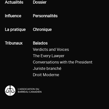
Tous
Actualités
Tous
Dossier
Tous
Influence
Tous
Personnalités
Tous
La pratique
Tous
Chronique
Tous
Tribunaux
Tous
Balados
Verdicts and Voices
The Every Lawyer
Conversations with the President
Juriste branché
Droit Moderne