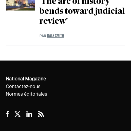
'The arc of history
bends toward judicial
review'
DALE SMITH
PAR
National Magazine
Contactez-nous
Normes éditoriales
Facebook
Twitter
Linkedin
RSS