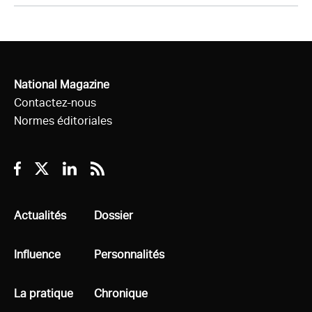
National Magazine
Contactez-nous
Normes éditoriales
Facebook
Twitter
Linkedin
RSS
Tous
Actualités
Tous
Dossier
Tous
Influence
Tous
Personnalités
Tous
La pratique
Tous
Chronique