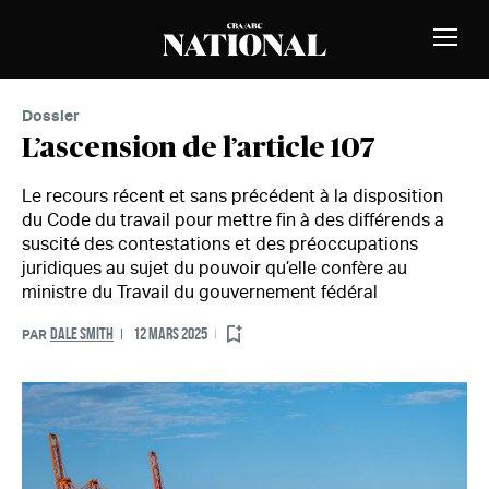
Passer au contenu
MEMBRES
Bascu
la
naviga
Dossier
L’ascension de l’article 107
Le recours récent et sans précédent à la disposition
du Code du travail pour mettre fin à des différends a
suscité des contestations et des préoccupations
juridiques au sujet du pouvoir qu’elle confère au
ministre du Travail du gouvernement fédéral
DALE SMITH
12 MARS 2025
PAR