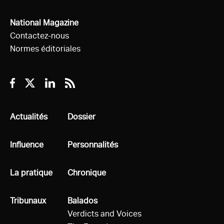
National Magazine
Contactez-nous
Normes éditoriales
Facebook
Twitter
Linkedin
RSS
Tous
Actualités
Tous
Dossier
Tous
Influence
Tous
Personnalités
Tous
La pratique
Tous
Chronique
Tous
Tribunaux
Tous
Balados
Verdicts and Voices