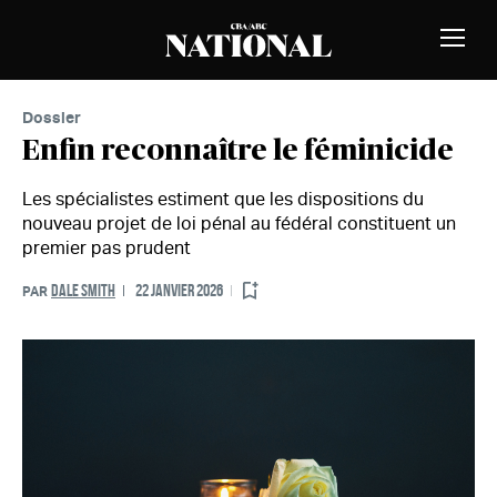
Passer au contenu
MEMBRES
Bascu
la
naviga
Dossier
Enfin reconnaître le féminicide
Les spécialistes estiment que les dispositions du
nouveau projet de loi pénal au fédéral constituent un
premier pas prudent
DALE SMITH
22 JANVIER 2026
PAR