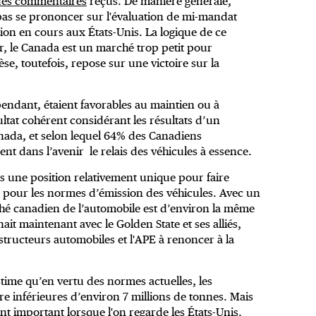
es commentaires
reçus. De manière générale,
 pas se prononcer sur l'évaluation de mi-mandat
ion en cours aux États-Unis. La logique de ce
ur, le Canada est un marché trop petit pour
se, toutefois, repose sur une victoire sur la
pendant, étaient favorables au maintien ou à
tat cohérent considérant les résultats d’un
da, et selon lequel 64% des Canadiens
nt dans l’avenir le relais des véhicules à essence.
 une position relativement unique pour faire
e pour les normes d’émission des véhicules. Avec un
hé canadien de l’automobile est d’environ la même
gnait maintenant avec le Golden State et ses alliés,
nstructeurs automobiles et l'APE à renoncer à la
ime qu’en vertu des normes actuelles, les
e inférieures d’environ 7 millions de tonnes. Mais
nt important lorsque l'on regarde les États-Unis.