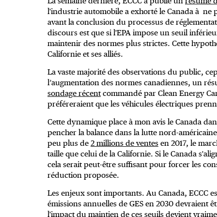
La semaine dernière, ECCC a publié un
résumé d
l'industrie automobile a exhorté le Canada à ne
avant la conclusion du processus de réglementat
discours est que si l'EPA impose un seuil inférie
maintenir des normes plus strictes. Cette hypothè
Californie et ses alliés.
La vaste majorité des observations du public, ce
l’augmentation des normes canadiennes, un résul
sondage récent
commandé par Clean Energy Cana
préféreraient que les véhicules électriques prenne
Cette dynamique place à mon avis le Canada dans
pencher la balance dans la lutte nord-américain
peu plus de
2 millions de ventes
en 2017, le marc
taille que celui de la Californie. Si le Canada s'ali
cela serait peut-être suffisant pour forcer les co
réduction proposée.
Les enjeux sont importants. Au Canada, ECCC est
émissions annuelles de GES en 2030 devraient êtr
l'impact du maintien de ces seuils devient vraime