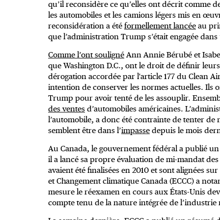
qu’il reconsidère ce qu’elles ont décrit comme d
les automobiles et les camions légers mis en œuv
reconsidération a été
formellement lancée
au pri
que l’administration Trump s’était engagée dans 
Comme l’ont souligné
Ann Annie Bérubé et Isabelle
que Washington D.C., ont le droit de définir leu
dérogation accordée par l'article 177 du Clean Air 
intention de conserver les normes actuelles. Il
Trump pour avoir tenté de les assouplir. Ensembl
des ventes
d’automobiles américaines. L’adminis
l’automobile, a donc été contrainte de tenter d
semblent être dans l’
impasse
depuis le mois dern
Au Canada, le gouvernement fédéral a publié u
il a lancé sa propre évaluation de mi-mandat des 
avaient été finalisées en 2010 et sont alignées s
et Changement climatique Canada (ECCC) a notam
mesure le réexamen en cours aux États-Unis devra
compte tenu de la nature intégrée de l’industrie