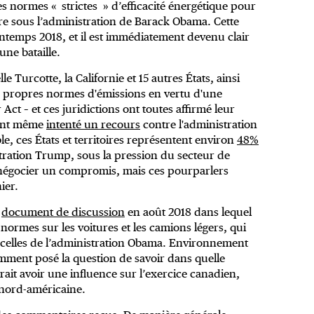
es normes « strictes » d’efficacité énergétique pour
re sous l’administration de Barack Obama. Cette
ntemps 2018, et il est immédiatement devenu clair
une bataille.
 Turcotte, la Californie et 15 autres États, ainsi
rs propres normes d'émissions en vertu d'une
Act – et ces juridictions ont toutes affirmé leur
s ont même
intenté un recours
contre l'administration
e, ces États et territoires représentent environ
48%
tration Trump, sous la pression du secteur de
e négocier un compromis, mais ces pourparlers
ier.
n
document de discussion
en août 2018 dans lequel
normes sur les voitures et les camions légers, qui
ur celles de l’administration Obama. Environnement
ment posé la question de savoir dans quelle
it avoir une influence sur l’exercice canadien,
 nord-américaine.