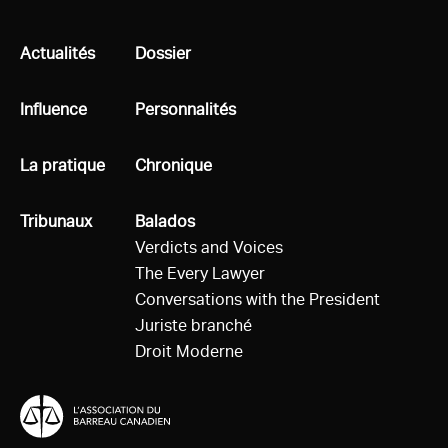
Tous
Actualités
Tous
Dossier
Tous
Influence
Tous
Personnalités
Tous
La pratique
Tous
Chronique
Tous
Tribunaux
Tous
Balados
Verdicts and Voices
The Every Lawyer
Conversations with the President
Juriste branché
Droit Moderne