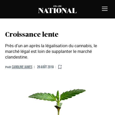
Passer au contenu
MEMBRES
Bascu
la
naviga
Croissance lente
Près d’un an après la légalisation du cannabis, le
marché légal est loin de supplanter le marché
clandestine.
CAROLINE JAMES
26 AOÛT 2019
PAR