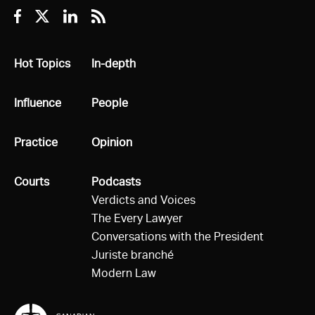
Facebook
Twitter
Linkedin
RSS
All
Hot Topics
All
In-depth
All
Influence
All
People
All
Practice
All
Opinion
All
Courts
All
Podcasts
Verdicts and Voices
The Every Lawyer
Conversations with the President
Juriste branché
Modern Law