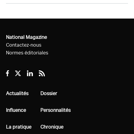
National Magazine
Contactez-nous
Normes éditoriales
Facebook
Twitter
Linkedin
RSS
Tous
Actualités
Tous
Dossier
Tous
Influence
Tous
Personnalités
Tous
La pratique
Tous
Chronique