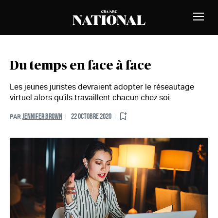
Passer au contenu
MEMBRES
Bascu
la
naviga
Du temps en face à face
Les jeunes juristes devraient adopter le réseautage
virtuel alors qu’ils travaillent chacun chez soi.
JENNIFER BROWN
22 OCTOBRE 2020
PAR