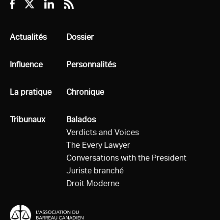
Facebook
Twitter
Linkedin
RSS
Tous
Actualités
Tous
Dossier
Tous
Influence
Tous
Personnalités
Tous
La pratique
Tous
Chronique
Tous
Tribunaux
Tous
Balados
Verdicts and Voices
The Every Lawyer
Conversations with the President
Juriste branché
Droit Moderne