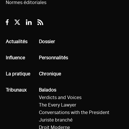
Normes éditoriales
Facebook
Twitter
Linkedin
RSS
Tous
Actualités
Tous
Dossier
Tous
Influence
Tous
Personnalités
Tous
La pratique
Tous
Chronique
Tous
Tribunaux
Tous
Balados
Verdicts and Voices
The Every Lawyer
Conversations with the President
Juriste branché
Droit Moderne