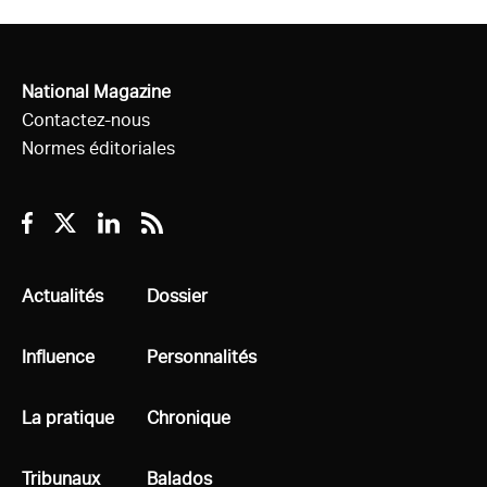
National Magazine
Contactez-nous
Normes éditoriales
Facebook
Twitter
Linkedin
RSS
Tous
Actualités
Tous
Dossier
Tous
Influence
Tous
Personnalités
Tous
La pratique
Tous
Chronique
Tous
Tribunaux
Tous
Balados