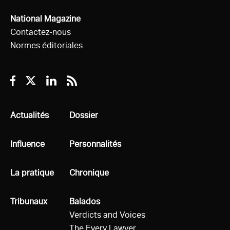
National Magazine
Contactez-nous
Normes éditoriales
Facebook
Twitter
Linkedin
RSS
Tous
Actualités
Tous
Dossier
Tous
Influence
Tous
Personnalités
Tous
La pratique
Tous
Chronique
Tous
Tribunaux
Tous
Balados
Verdicts and Voices
The Every Lawyer