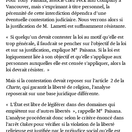
Pour Tony Paisana, associé chez Peck and Company à
Vancouver, mais s’exprimant à titre personnel, la
pérennité de cette interdiction dépendra d’une
éventuelle contestation judiciaire. Nous verrons alors si
la justification de M. Lametti est suffisamment résistante.
« Si quelqu’un devait contester la loi au motif qu’elle est
trop générale, il faudrait se pencher sur l’objectif de la loi
e
et sur sa justification, explique M
Paisana. Si la loi est
logiquement liée à son objectif et qu’elle s’applique aux
personnes auxquelles elle est censée s’appliquer, alors la
loi devrait résister. »
Mais si la contestation devait reposer sur l’article 2 de la
Charte
, qui garantit la liberté de religion, l’analyse
reposerait sur une base juridique différente.
« L’État est libre de légiférer dans des domaines qui
e
empiètent sur d’autres libertés », rappelle M
Paisana.
L’analyse procéderait donc selon le critère énoncé dans
l’arrêt
Oakes
pour vérifier si la violation de la liberté
religieuse est justifiée par le préjudice social qu’elle est