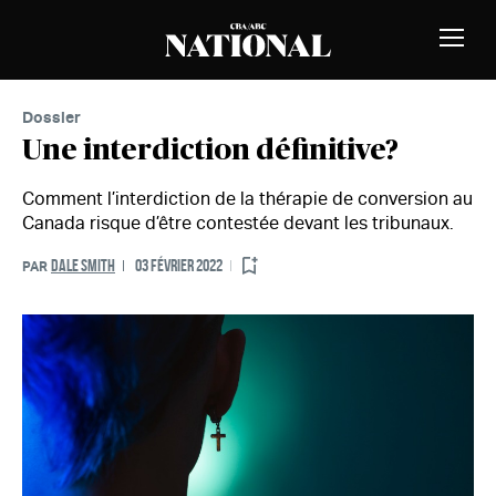
Passer au contenu
MEMBRES
Bascu
la
naviga
Dossier
Une interdiction définitive?
Comment l’interdiction de la thérapie de conversion au
Canada risque d’être contestée devant les tribunaux.
DALE SMITH
03 FÉVRIER 2022
PAR